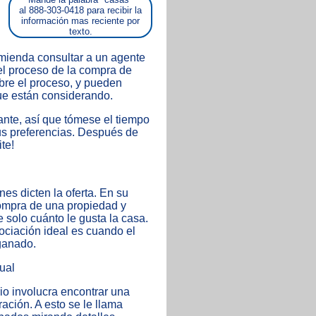
al 888-303-0418 para recibir la
información mas reciente por
texto.
omienda consultar a un agente
 el proceso de la compra de
bre el proceso, y pueden
que están considerando.
ante, así que tómese el tiempo
us preferencias. Después de
te!
es dicten la oferta. En su
 compra de una propiedad y
solo cuánto le gusta la casa.
gociación ideal es cuando el
ganado.
ual
io involucra encontrar una
ción. A esto se le llama