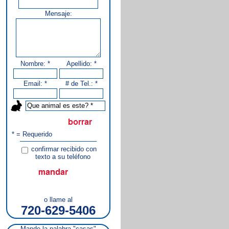
Mensaje:
Nombre: *
Apellido: *
Email: *
# de Tel.: *
* = Requerido
confirmar recibido con
texto a su teléfono
o llame al
720-629-5406
Mande la palabra "casas"