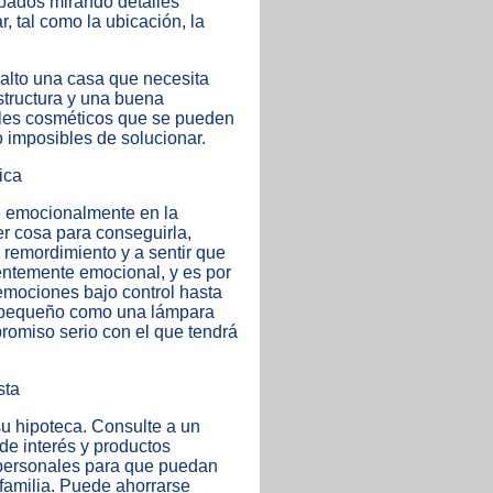
upados mirando detalles
, tal como la ubicación, la
 alto una casa que necesita
structura y una buena
alles cosméticos que se pueden
o imposibles de solucionar.
ica
e emocionalmente en la
er cosa para conseguirla,
 remordimiento y a sentir que
ientemente emocional, y es por
emociones bajo control hasta
an pequeño como una lámpara
romiso serio con el que tendrá
sta
su hipoteca. Consulte a un
de interés y productos
 personales para que puedan
 familia. Puede ahorrarse