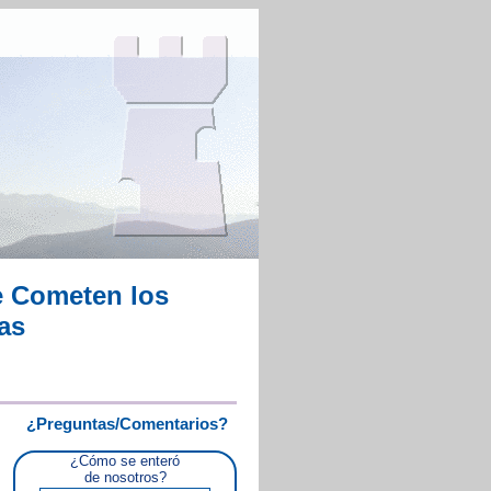
 Cometen los
as
¿Preguntas/Comentarios?
¿Cómo se enteró
de nosotros?