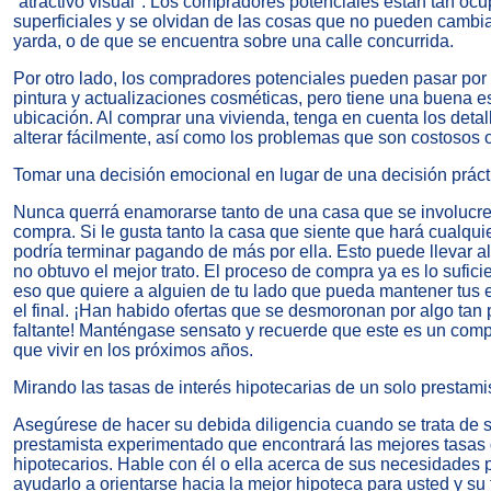
“atractivo visual". Los compradores potenciales están tan oc
superficiales y se olvidan de las cosas que no pueden cambiar
yarda, o de que se encuentra sobre una calle concurrida.
Por otro lado, los compradores potenciales pueden pasar por
pintura y actualizaciones cosméticas, pero tiene una buena e
ubicación. Al comprar una vivienda, tenga en cuenta los det
alterar fácilmente, así como los problemas que son costosos 
Tomar una decisión emocional en lugar de una decisión práct
Nunca querrá enamorarse tanto de una casa que se involucr
compra
. Si le gusta tanto la casa que siente que hará cualqui
podría terminar pagando de más por ella. Esto puede llevar al
no obtuvo el mejor trato. El proceso de compra ya es lo sufic
eso que quiere a alguien de tu lado que pueda mantener tus 
el final. ¡Han habido ofertas que se desmoronan por algo t
faltante! Manténgase sensato y recuerde que este es un comp
que vivir en los próximos años.
Mirando las tasas de interés hipotecarias de un solo prestami
Asegúrese de hacer su debida diligencia cuando se trata de 
prestamista experimentado que encontrará las mejores tasas 
hipotecarios. Hable con él o ella acerca de sus necesidades
ayudarlo a orientarse hacia la mejor hipoteca para usted y su