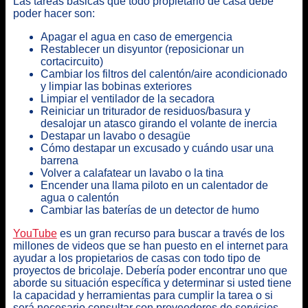
Las tareas básicas que todo propietario de casa debe
poder hacer
son:
Apagar el agua en caso de emergencia
Restablecer un disyuntor (reposicionar un
cortacircuito)
Cambiar los filtros del calentón/aire acondicionado
y limpiar las bobinas exteriores
Limpiar el ventilador de la secadora
Reiniciar un triturador de residuos/basura y
desalojar un atasco girando el volante de inercia
Destapar un lavabo o desagüe
Cómo destapar un excusado y cuándo usar una
barrena
Volver a calafatear un lavabo o la tina
Encender una llama piloto en un calentador de
agua o calentón
Cambiar las baterías de un detector de humo
YouTube
es un gran recurso para buscar a través de los
millones de videos que se han puesto en el internet para
ayudar a los propietarios de casas con todo tipo de
proyectos de bricolaje. Debería poder encontrar uno que
aborde su situación específica y determinar si usted tiene
la capacidad y herramientas para cumplir la tarea o si
será necesario consultar con proveedores de servicios.