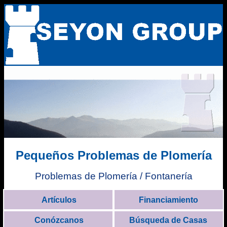
Pequeños Problemas de Plomería
Problemas de Plomería / Fontanería
Artículos
Financiamiento
Conózcanos
Búsqueda de Casas