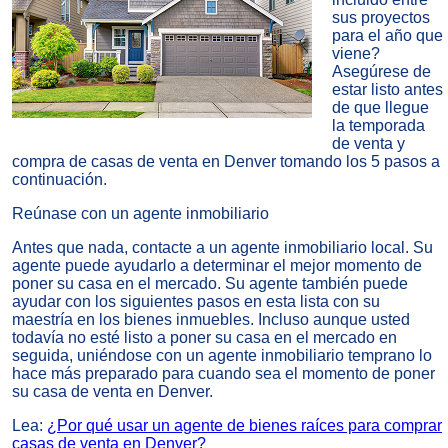
sus proyectos
para el año que
viene?
Asegúrese de
estar listo antes
de que llegue
la temporada
de venta y
compra de casas de venta en Denver
tomando los 5 pasos a
continuación.
Reúnase con un agente inmobiliario
Antes que nada, contacte a un agente inmobiliario local. Su
agente puede ayudarlo a determinar el mejor momento de
poner su casa en el mercado. Su agente también puede
ayudar con los siguientes pasos en esta lista con su
maestría en los bienes inmuebles. Incluso aunque usted
todavía no esté listo a poner su casa en el mercado en
seguida, uniéndose con un agente inmobiliario temprano lo
hace más
preparado para cuando sea el momento de poner
su casa de venta en Denver
.
Lea:
¿Por qué usar un agente de bienes raíces para comprar
casas de venta en Denver?