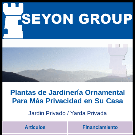
Plantas de Jardinería Ornamental
Para Más Privacidad en Su Casa
Jardin Privado / Yarda Privada
Artículos
Financiamiento