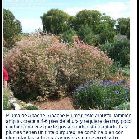
Pluma de Apache (Apache Plume): este arbusto, también
amplio, crece a 4-6 pies de altura y requiere de muy poco
cuidado una vez que le gusta donde está plantado. Las
plumas tienen un tinte purpúreo, se combina bien con
otras plantas, árboles y arbustos y crece en el sol o