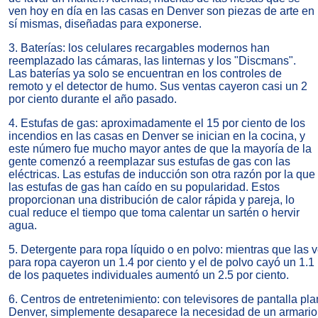
ven hoy en día en las casas en Denver son piezas de arte en
sí mismas, diseñadas para exponerse.
3. Baterías: los celulares recargables modernos han
reemplazado las cámaras, las linternas y los "Discmans".
Las baterías ya solo se encuentran en los controles de
remoto y el detector de humo. Sus ventas cayeron casi un 2
por ciento durante el año pasado.
4. Estufas de gas: aproximadamente el 15 por ciento de los
incendios en las casas en Denver se inician en la cocina, y
este número fue mucho mayor antes de que la mayoría de la
gente comenzó a reemplazar sus estufas de gas con las
eléctricas. Las estufas de inducción son otra razón por la que
las estufas de gas han caído en su popularidad. Estos
proporcionan una distribución de calor rápida y pareja, lo
cual reduce el tiempo que toma calentar un sartén o hervir
agua.
5. Detergente para ropa líquido o en polvo: mientras que las 
para ropa cayeron un 1.4 por ciento y el de polvo cayó un 1.1 
de los paquetes individuales aumentó un 2.5 por ciento.
6. Centros de entretenimiento: con televisores de pantalla pl
Denver, simplemente desaparece la necesidad de un armario 