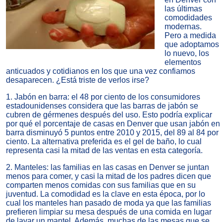
las últimas
comodidades
modernas
.
Pero a medida
que adoptamos
lo nuevo,
los
elementos
anticuados y cotidianos en los que una vez confiamos
desaparecen
. ¿Está triste de verlos irse?
1. Jabón en barra: el 48 por ciento de los consumidores
estadounidenses considera que las barras de jabón se
cubren de gérmenes después del uso. Esto podría explicar
por qué el porcentaje de casas en Denver que usan jabón en
barra disminuyó 5 puntos entre 2010 y 2015, del 89 al 84 por
ciento. La alternativa preferida es el gel de baño, lo cual
representa casi la mitad de las ventas en esta categoría.
2. Manteles: las familias en las casas en Denver se juntan
menos para comer, y casi la mitad de los padres dicen que
comparten menos comidas con sus familias que en su
juventud. La comodidad es la clave en esta época, por lo
cual los manteles han pasado de moda ya que las familias
prefieren limpiar su mesa después de una comida en lugar
de lavar un mantel. Además, muchas de las mesas que se