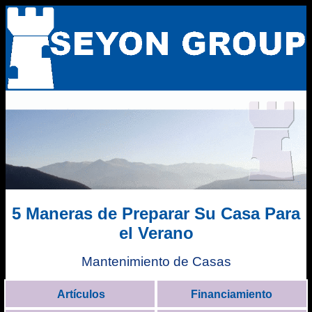
5 Maneras de Preparar Su Casa Para
el Verano
Mantenimiento de Casas
Artículos
Financiamiento