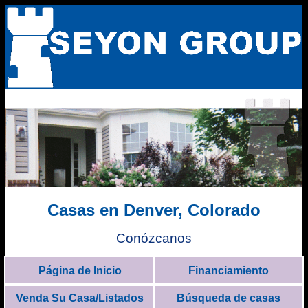
Casas en Denver, Colorado
Conózcanos
Página de Inicio
Financiamiento
Venda Su Casa/Listados
Búsqueda de casas