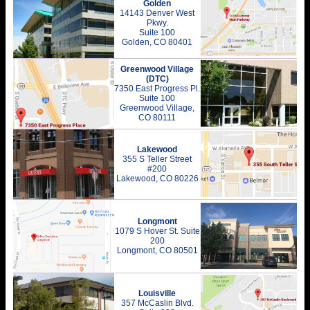
Golden
14143 Denver West
Pkwy.
Suite 100
Golden, CO 80401
Greenwood Village
(DTC)
7350 East Progress Pl.
Suite 100
Greenwood Village,
CO 80111
Lakewood
355 S Teller Street
#200
Lakewood, CO 80226
Longmont
1079 S Hover St. Suite
200
Longmont, CO 80501
Louisville
357 McCaslin Blvd.