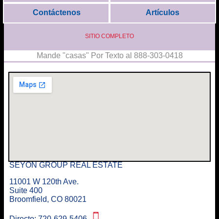
Contáctenos
Artículos
SITIO COMPLETO
Mande "casas" Por Texto al 888-303-0418
SEYON GROUP REAL ESTATE
11001 W 120th Ave.
Suite 400
Broomfield
,
CO
80021
Directo:
720-629-5406