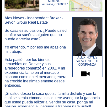
Suite 200
Louisville, CO 80027
Alex Noyes
-
Independent Broker
-
Seyon Group Real Estate
Su casa es su pasión. ¿Puede usted
confiar su sueño a alguien que no
puede apreciar esto?
Yo entiendo. Y por eso me apasiona
mi trabajo.
ALEX NOYES
Esta pasión por los bienes
SU AGENTE DE
inmuebles en Denver y sus
CONFIANZA
alrededores comenzó en 2001, y mi
experiencia tanto en el mercado
hispano como en el mercado general
ha crecido inestimablemente desde
entonces.
¡Si usted desea la casa que su familia disfrute y con la
cual se sienta cómoda, o si quiere averiguar la ganancia
que usted pueda relizar al vender su casa, ponga mi
pasión, experiencia, y equipo a trabajar para usted!