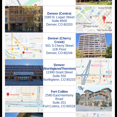
Denver (Centro)
1580 N. Logan Street
Suite #600
Denver, CO 80203
Denver (Cherry
Creek)
501 S Cherry Street
11th Floor
Denver, CO 80246
Denver
(Northglenn/Thornton)
11990 Grant Street
Suite 550
Northglenn, CO 80233
Fort Collins
2580 East Harmony
Road
Suite 201
Fort Collins, CO 80528