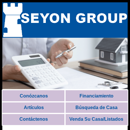
Conózcanos
Financiamiento
Artículos
Búsqueda de Casa
Contáctenos
Venda Su Casa/Listados