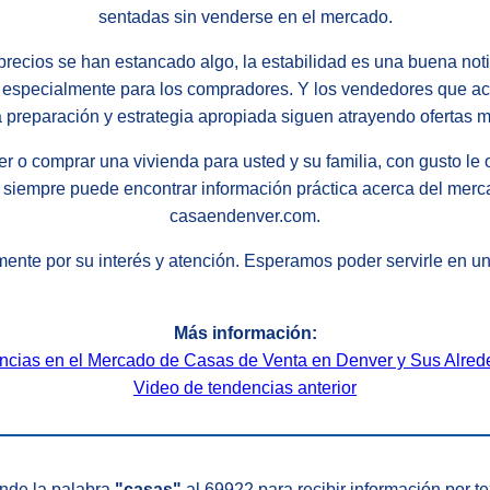
sentadas sin venderse en el mercado.
precios se han estancado algo, la estabilidad es una buena not
, especialmente para los compradores. Y los vendedores que ac
 preparación y estrategia apropiada siguen atrayendo ofertas mú
r o comprar una vivienda para usted y su familia, con gusto le
 siempre puede encontrar información práctica acerca del merca
casaendenver.com.
nte por su interés y atención. Esperamos poder servirle en un
Más información:
ncias en el Mercado de Casas de Venta en Denver y Sus Alred
Video de tendencias anterior
nde la palabra
"casas"
al 69922 para recibir información por te