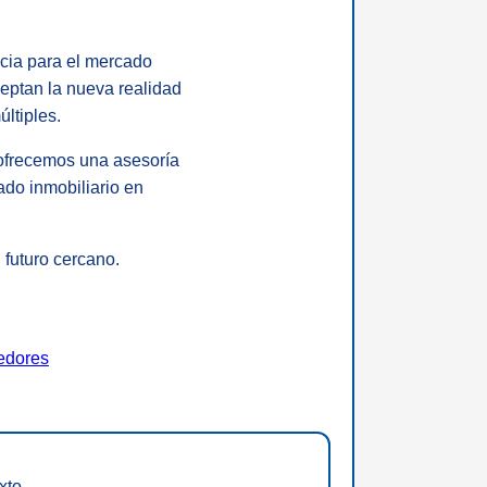
icia para el mercado
eptan la nueva realidad
ltiples.
 ofrecemos una asesoría
do inmobiliario en
 futuro cercano.
edores
xto.