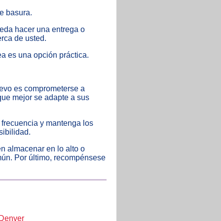
de basura.
eda hacer una entrega o
rca de usted.
ea es una opción práctica.
uevo es comprometerse a
que mejor se adapte a sus
s frecuencia y mantenga los
ibilidad.
n almacenar en lo alto o
mún. Por último, recompénsese
 Denver