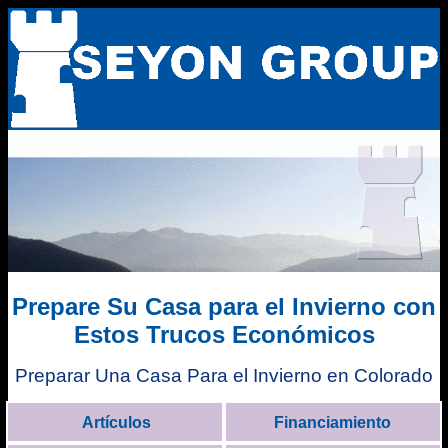
Prepare Su Casa para el Invierno con
Estos Trucos Económicos
Preparar Una Casa Para el Invierno en Colorado
Artículos
Financiamiento