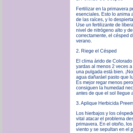
Fertilizar en la primavera 
esenciales. Esto lo anima 
de las raíces, y lo despier
Use un fertilizante de liber
nivel de nitrógeno alto y d
correctamente, el césped d
verano.
2. Riege el Césped
El clima árido de Colorad
yardas al menos 2 veces 
una pulgada está bien. ¡N
agua dañaráel pasto que luc
Es mejor regar menos pero 
consiguen la humedad nec
antes de que el sol llegue a
3. Aplique Herbicida Pree
Los hierbajos y los césped
vital atacar el problema de
primavera. En el otoño, los
viento y se sepultan en el