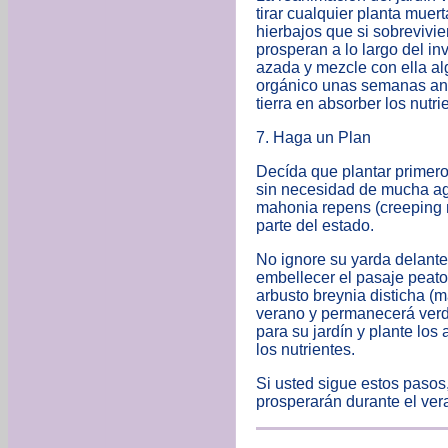
tirar cualquier planta muer
hierbajos que si sobrevivi
prosperan a lo largo del inv
azada y mezcle con ella al
orgánico unas semanas ante
tierra en absorber los nutri
7. Haga un Plan
Decída que plantar primer
sin necesidad de mucha ag
mahonia repens (creeping ma
parte del estado.
No ignore su yarda delanter
embellecer el pasaje peato
arbusto breynia disticha (m
verano y permanecerá verde
para su jardín y plante los
los nutrientes.
Si usted sigue estos pasos
prosperarán durante el ver