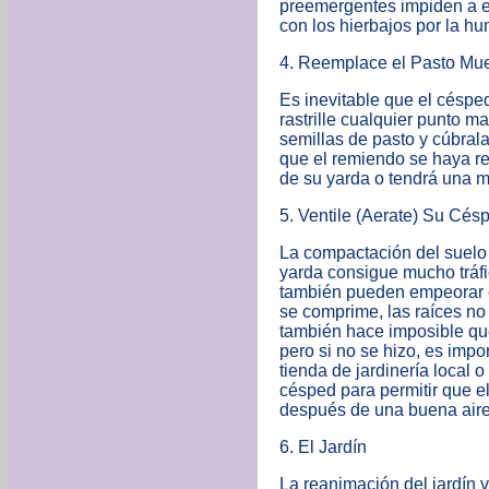
preemergentes impiden a es
con los hierbajos por la h
4. Reemplace el Pasto Mue
Es inevitable que el céspe
rastrille cualquier punto m
semillas de pasto y cúbrala
que el remiendo se haya re
de su yarda o tendrá una 
5. Ventile (Aerate) Su Cés
La compactación del suelo 
yarda consigue mucho tráfic
también pueden empeorar e
se comprime, las raíces no
también hace imposible que 
pero si no se hizo, es impo
tienda de jardinería local 
césped para permitir que el
después de una buena aire
6. El Jardín
La reanimación del jardín 