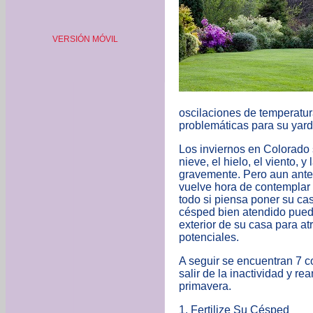
VERSIÓN MÓVIL
oscilaciones de temperatur
problemáticas para su yard
Los inviernos en Colorado
nieve, el hielo, el viento, 
gravemente. Pero aun antes
vuelve hora de contemplar 
todo si piensa poner su ca
césped bien atendido puede
exterior de su casa para a
potenciales.
A seguir se encuentran
7 c
salir de la inactividad y re
primavera
.
1. Fertilize Su Césped