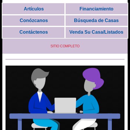
Artículos
Financiamiento
Conózcanos
Búsqueda de Casas
Contáctenos
Venda Su Casa/Listados
SITIO COMPLETO