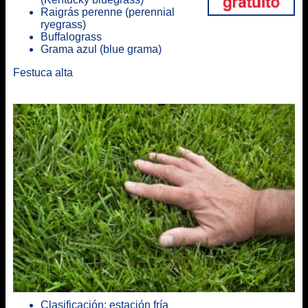
Raigrás perenne (perennial
ryegrass)
Buffalograss
Grama azul (blue grama)
Festuca alta
Clasificación: estación fría